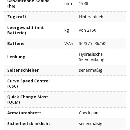
Gesamthöhe Kabine
mm
1938
(h6)
Zugkraft
Hinterantrieb
Leergewicht (mit
kg
von 2150
Batterie)
Batterie
V/Ah
36/375 -36/500
Hydraulische
Lenkung
Servolenkung
Seitenschieber
serienmäßig
Curve Speed Control
-
(CSC)
Quick Change Mast
-
(QCM)
Armaturenbrett
Check panel
Sicherheitsblinklicht
serienmäßig