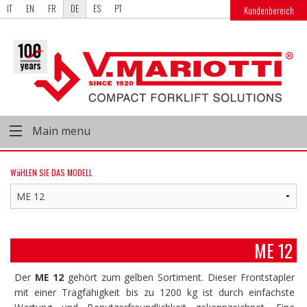
IT
EN
FR
DE
ES
PT
Kundenbereich
Main menu
WäHLEN SIE DAS MODELL
ME 12
Der
ME 12
gehört zum gelben Sortiment. Dieser Frontstapler
mit einer Tragfähigkeit bis zu 1200 kg ist durch einfachste