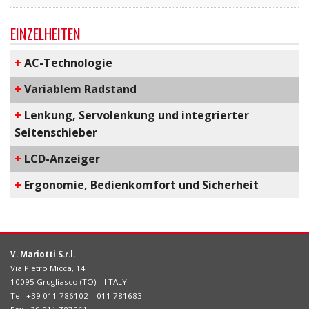
EINZELHEITEN
+
AC-Technologie
+
Variablem Radstand
+
Lenkung, Servolenkung und integrierter
Seitenschieber
+
LCD-Anzeiger
+
​Ergonomie, Bedienkomfort und Sicherheit
V. Mariotti S.r.l.
Via Pietro Micca, 14
10095 Grugliasco (TO) – I TALY
Tel. +39 011 786102 – 011 781683