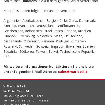
zahlreichen
Händlern
, die auf dem ganzen Gebiet verteilt sind.
Mariotti ist in den folgenden Ländern vertreten:
Argentinien, Aserbaidschan, Belgien, Chile, China, Dänemark,
Finnland, Frankreich, Deutschland, Großbritannien,
Griechenland, Indonesien, Israel, Italien, Kanada, Kroatien,
Libanon, Luxemburg, Malaysien, Malta, Neuseeland,
Niederlande, Österreich, Panama, Portugal, Rumänien,
Russland, Schweden, Schweiz, Singapur, Slowenien, Spanien,
Südafrika, Südkorea, Taiwan, Türkei, Tschechische Republik,
USA.
Für weitere Informationen kontaktieren Sie uns bitte
unter folgender E-Mail-Adresse:
sales@mariotti.it
V. Mariotti S.r.l.
Via Pietro Micca, 14
10095 Grugliasco (TO) – I TALY
Tel. +39 011 786102 – 011 781683