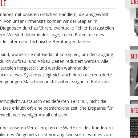
UN
LE
arbeit mit unseren örtlichen Händlern, die ausgewählt
n. Von uns
er
Firmensitz
können wir der Stapler im
Diagnosen durchzuführen, eventuelle Fehler festzustellen
n. Wir sind daher in der Lage, in den Fällen, die dies
erleichtern und technische Beratung zu bieten.
sind, wurden sie mit Bedacht konzipiert, um den Zugang
MOD
durch Aufbau- und Abbau-Zeiten reduziert werden. Alle
Bauteilen hergestellt und werden während der
eit dieses Systems zeigt sich auch durch die reduzierte
en geringen Maschinenausfallzeiten, sogar im Falle von
ermöglicht
Austausch des defekten
Teils
nur
, nicht die
n
. Das erlaubt oft eine beträchtliche zeitliche Ersparnis für
REG
welt, weil weniger Abfall entsteht.
er bei unseren Verteilern, um die Wartezeit des Kunden zu
iler des Zielgebiets nicht vorrätig sein sollte, wird es von