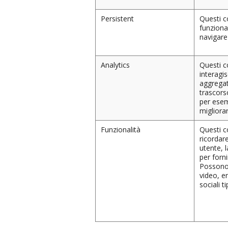
Persistent
Questi c
funziona
navigare 
Analytics
Questi c
interagi
aggregate
trascors
per esem
migliorar
Funzionalità
Questi c
ricordar
utente, l
per forni
Possono 
video, en
sociali 