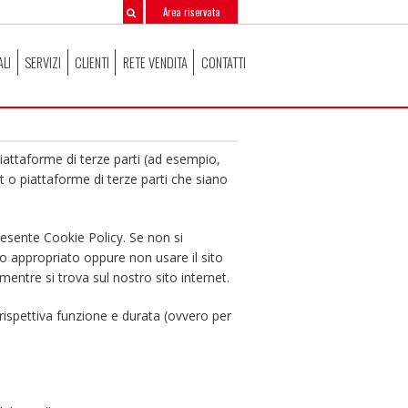
Area riservata
ALI
SERVIZI
CLIENTI
RETE VENDITA
CONTATTI
 piattaforme di terze parti (ad esempio,
t o piattaforme di terze parti che siano
resente Cookie Policy. Se non si
o appropriato oppure non usare il sito
mentre si trova sul nostro sito internet.
ro rispettiva funzione e durata (ovvero per