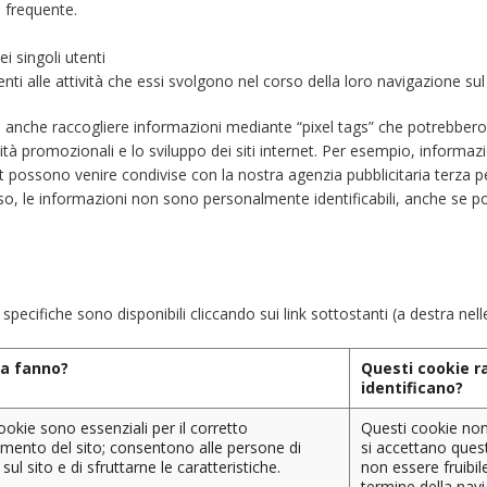
i frequente.
ei singoli utenti
ti alle attività che essi svolgono nel corso della loro navigazione sul 
 anche raccogliere informazioni mediante “pixel tags” che potrebbero 
tà promozionali e lo sviluppo dei siti internet. Per esempio, informazioni
 possono venire condivise con la nostra agenzia pubblicitaria terza per
aso, le informazioni non sono personalmente identificabili, anche se p
specifiche sono disponibili cliccando sui link sottostanti (a destra nelle
a fanno?
Questi cookie ra
identificano?
ookie sono essenziali per il corretto
Questi cookie non
mento del sito; consentono alle persone di
si accettano quest
sul sito e di sfruttarne le caratteristiche.
non essere fruibil
termine della navi