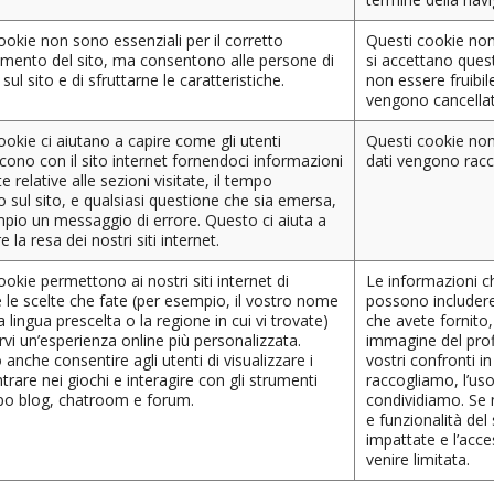
ookie non sono essenziali per il corretto
Questi cookie non
mento del sito, ma consentono alle persone di
si accettano quest
sul sito e di sfruttarne le caratteristiche.
non essere fruibi
vengono cancellati
ookie ci aiutano a capire come gli utenti
Questi cookie non 
scono con il sito internet fornendoci informazioni
dati vengono racc
 relative alle sezioni visitate, il tempo
o sul sito, e qualsiasi questione che sia emersa,
pio un messaggio di errore. Questo ci aiuta a
e la resa dei nostri siti internet.
ookie permettono ai nostri siti internet di
Le informazioni c
e le scelte che fate (per esempio, il vostro nome
possono includere 
a lingua prescelta o la regione in cui vi trovate)
che avete fornito
rvi un’esperienza online più personalizzata.
immagine del prof
anche consentire agli utenti di visualizzare i
vostri confronti i
trare nei giochi e interagire con gli strumenti
raccogliamo, l’us
tipo blog, chatroom e forum.
condividiamo. Se 
e funzionalità del 
impattate e l’acce
venire limitata.