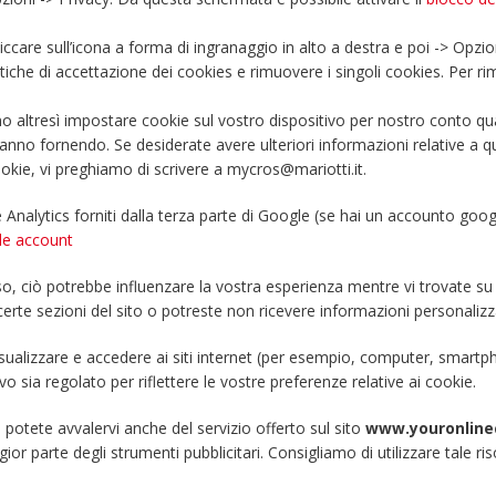
cliccare sull’icona a forma di ingranaggio in alto a destra e poi -> Opzi
itiche di accettazione dei cookies e rimuovere i singoli cookies. Per r
o altresì impostare cookie sul vostro dispositivo per nostro conto qua
stanno fornendo. Se desiderate avere ulteriori informazioni relative a 
ookie, vi preghiamo di scrivere a mycros@mariotti.it.
e Analytics forniti dalla terza parte di Google (se hai un accounto goog
le account
uso, ciò potrebbe influenzare la vostra esperienza mentre vi trovate s
certe sezioni del sito o potreste non ricevere informazioni personalizz
visualizzare e accedere ai siti internet (per esempio, computer, smartph
o sia regolato per riflettere le vostre preferenze relative ai cookie.
potete avvalervi anche del servizio offerto sul sito
www.youronline
ior parte degli strumenti pubblicitari. Consigliamo di utilizzare tale ri