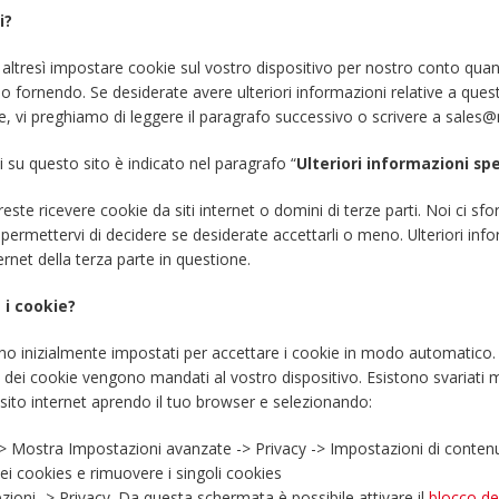
i?
tresì impostare cookie sul vostro dispositivo per nostro conto quand
nno fornendo. Se desiderate avere ulteriori informazioni relative a que
e, vi preghiamo di leggere il paragrafo successivo o scrivere a sales@m
i su questo sito è indicato nel paragrafo “
Ulteriori informazioni spe
este ricevere cookie da siti internet o domini di terze parti. Noi ci sf
ermettervi di decidere se desiderate accettarli o meno. Ulteriori info
ernet della terza parte in questione.
 i cookie?
o inizialmente impostati per accettare i cookie in modo automatico.
e dei cookie vengono mandati al vostro dispositivo. Esistono svariati 
 sito internet aprendo il tuo browser e selezionando:
-> Mostra Impostazioni avanzate -> Privacy -> Impostazioni di conten
dei cookies e rimuovere i singoli cookies
zioni -> Privacy. Da questa schermata è possibile attivare il
blocco de