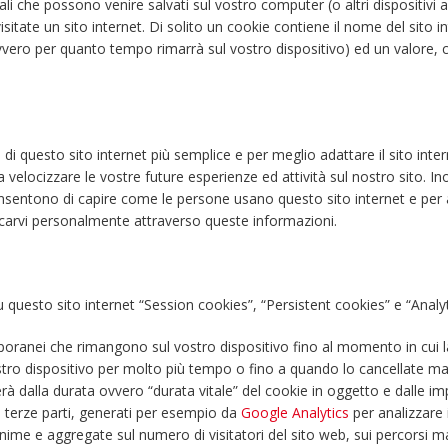
ali che possono venire salvati sul vostro computer (o altri dispositivi ab
ate un sito internet. Di solito un cookie contiene il nome del sito in
(ovvero per quanto tempo rimarrà sul vostro dispositivo) ed un valore,
 di questo sito internet più semplice e per meglio adattare il sito intern
 velocizzare le vostre future esperienze ed attività sul nostro sito. I
sentono di capire come le persone usano questo sito internet e per aiu
icarvi personalmente attraverso queste informazioni.
u questo sito internet “Session cookies”, “Persistent cookies” e “Analy
oranei che rimangono sul vostro dispositivo fino al momento in cui la
ostro dispositivo per molto più tempo o fino a quando lo cancellate 
rà dalla durata ovvero “durata vitale” del cookie in oggetto e dalle i
i terze parti, generati per esempio da
Google Analytics
per analizzare i 
me e aggregate sul numero di visitatori del sito web, sui percorsi mag