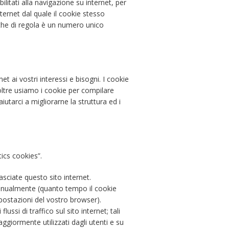
ilitati alla navigazione su internet, per
ternet dal quale il cookie stesso
 che di regola è un numero unico
et ai vostri interessi e bisogni. I cookie
noltre usiamo i cookie per compilare
tarci a migliorarne la struttura ed i
tics cookies”.
sciate questo sito internet.
manualmente (quanto tempo il cookie
mpostazioni del vostro browser).
flussi di traffico sul sito internet; tali
giormente utilizzati dagli utenti e su