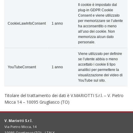
Il cookie è impostato dal
plug-in GDPR Cookie
Consent e viene utilizzato
per memorizzare se l’utente
CookieLawInfoConsent
1 anno
ha acconsentito o meno
all’uso dei cookie. Non
memorizza alcun dato
personale.
Viene utilizzato per definire
se l’utente abbia o meno
accettato i cookie ti tipo
YouTubeConsent
1 anno
analitici per permettere la
visualizzazione dei video di
YouTube sul sito.
Titolare del trattamento dei dati è V.MARIOTTI S.r.l. – V. Pietro
Micca 14 – 10095 Grugliasco (TO)
V. Mariotti S.r.l.
Via Pietro Micca, 14
10095 Grugliasco (TO) – I TALY