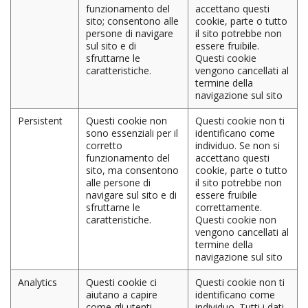
funzionamento del
accettano questi
sito; consentono alle
cookie, parte o tutto
persone di navigare
il sito potrebbe non
sul sito e di
essere fruibile.
sfruttarne le
Questi cookie
caratteristiche.
vengono cancellati al
termine della
navigazione sul sito
Persistent
Questi cookie non
Questi cookie non ti
sono essenziali per il
identificano come
corretto
individuo. Se non si
funzionamento del
accettano questi
sito, ma consentono
cookie, parte o tutto
alle persone di
il sito potrebbe non
navigare sul sito e di
essere fruibile
sfruttarne le
correttamente.
caratteristiche.
Questi cookie non
vengono cancellati al
termine della
navigazione sul sito
Analytics
Questi cookie ci
Questi cookie non ti
aiutano a capire
identificano come
come gli utenti
individuo. Tutti i dati