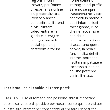
regione in cui vi
nome utente o
trovate) per fornirvi
immagine del profilo.
un’esperienza online
Saremo sempre
più personalizzata.
trasparenti nei vostri
Possono anche
confronti in merito a
consentire agli utenti
quali informazioni
di visualizzare i
raccogliamo, l’uso
video, entrare nei
che ne facciamo e
giochi e interagire
con chi le
con gli strumenti
condividiamo. Se non
sociali tipo blog,
si accettano questi
chatroom e forum.
cookie, la resa e
funzionalità del sito
internet potrebbe
risultare impattate e
l’accesso ai contenuti
del sito potrebbe
venire limitata.
Facciamo uso di cookie di terze parti?
FACCIAMO uso di fornitori che possono altresì impostare
cookie sul vostro dispositivo per nostro conto quando visitate
questo sito internet per consentirgli di erogare i servizi che