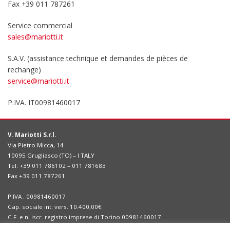
Fax +39 011 787261
Service commercial
sales@mariotti.it
S.A.V. (assistance technique et demandes de pièces de
rechange)
service@mariotti.it
P.IVA​.​ IT00981460017
V. Mariotti S.r.l.
Via Pietro Micca, 14
10095 Grugliasco (TO) – I TALY
Tel. +39 011 786102 – 011 781683
Fax +39 011 787261
P.IVA . 00981460017
Cap. sociale int. vers. 10.400,00€
C.F. e n. iscr. registro imprese di Torino 00981460017