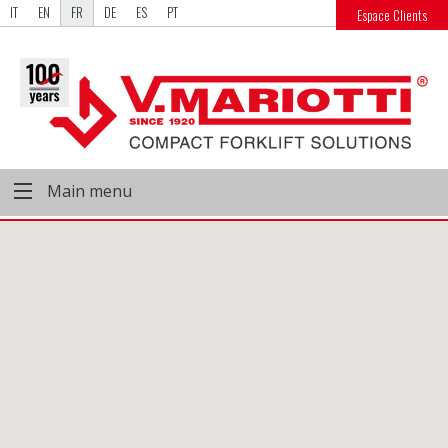
IT
EN
FR
DE
ES
PT
Espace Clients
Main menu