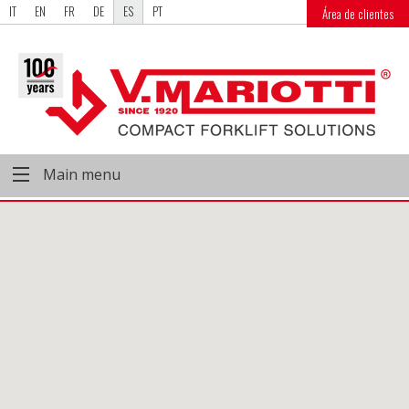
IT
EN
FR
DE
ES
PT
Área de clientes
Main menu