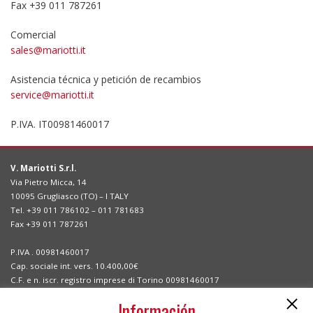
Fax +39 011 787261
Comercial
sales@mariotti.it
Asistencia técnica y petición de recambios
service@mariotti.it
P.IVA​.​ IT00981460017
V. Mariotti S.r.l.
Via Pietro Micca, 14
10095 Grugliasco (TO) – I TALY
Tel. +39 011 786102 – 011 781683
Fax +39 011 787261
P.IVA . 00981460017
Cap. sociale int. vers. 10.400,00€
C.F. e n. iscr. registro imprese di Torino 00981460017
Información