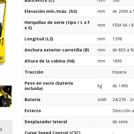
Baricentro (C)
mm
500
Elevación mín./máx. (h3)
mm
de 2900 a 
Horquillas de serie (tipo / L x F
mm
FEM IIA / 8
x S)
Longitud (L2)
mm
1398
Anchura exterior carretilla (B)
mm
de 805 a 9
Altura de la cabina (h6)
mm
1890
Tracción
trasera
Peso en vacío (batería
kg
de 1490
incluida)
Batería
V/Ah
24/270 - 2
Esterzo
Dirección a
Desplazador lateral
de serie
ma
Curve Speed Control (CSC)
-