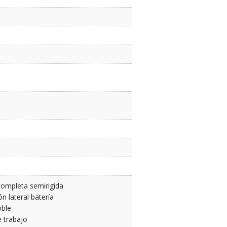
completa semirigida
ón lateral batería
oble
 trabajo