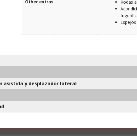
Other extras
Rodas an
Acondic
frigorífic
Espejos
n asistida y desplazador lateral
ad