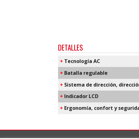
DETALLES
+
T​ecnología AC
+
Batalla regulable
+
Sistema de dirección, direcció
+
​Indicador LCD
+
E​rgonomía, confort y segurid