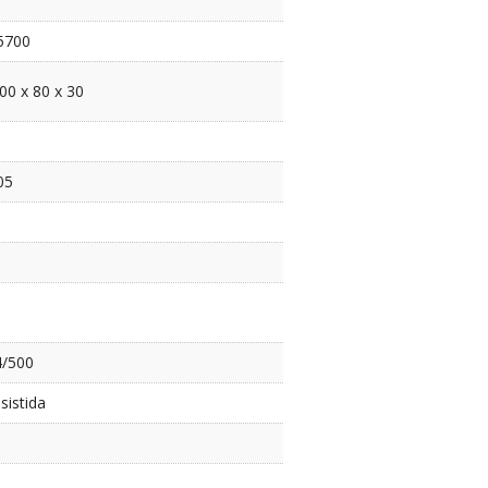
5700
00 x 80 x 30
05
4/500
sistida