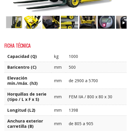
FICHA TÉCNICA
Capacidad (Q)
kg
1000
Baricentro (C)
mm
500
Elevación
mm
de 2900 a 5700
mín./máx. (h3)
Horquillas de serie
mm
FEM IIA / 800 x 80 x 30
(tipo / L x F x S)
Longitud (L2)
mm
1398
Anchura exterior
mm
de 805 a 905
carretilla (B)