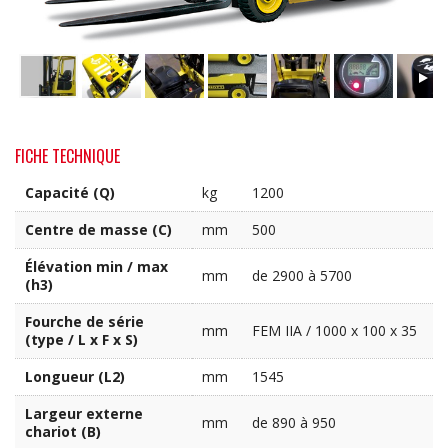
FICHE TECHNIQUE
Capacité (Q)
kg
1200
Centre de masse (C)
mm
500
Élévation min / max
mm
de 2900 à 5700
(h3)
Fourche de série
mm
FEM IIA / 1000 x 100 x 35
(type / L x F x S)
Longueur (L2)
mm
1545
Largeur externe
mm
de 890 à 950
chariot (B)