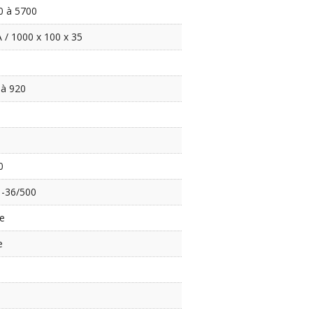
0 à 5700
 / 1000 x 100 x 35
 à 920
0
 -36/500
ée
e