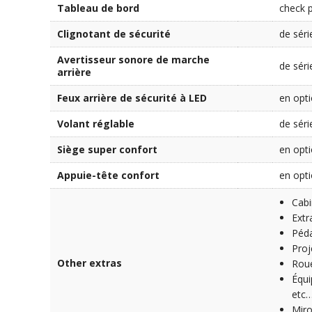
Tableau de bord
check 
Clignotant de sécurité
de séri
Avertisseur sonore de marche
de séri
arrière
Feux arrière de sécurité à LED
en opt
Volant réglable
de séri
Siège super confort
en opt
Appuie-tête confort
en opt
Cabi
Extr
Péda
Proj
Other extras
Rou
Équi
etc…
Miro