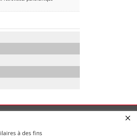
Produits
et
Avantages
Services
laires à des fins
n
Machines spéciales