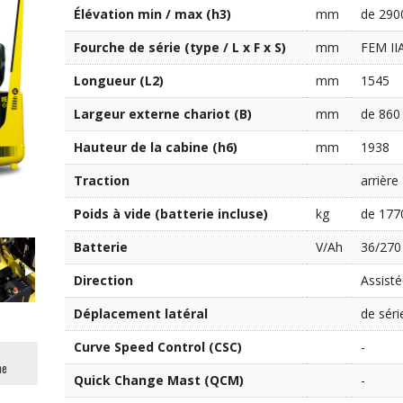
Élévation min / max (h3)
mm
de 290
Fourche de série (type / L x F x S)
mm
FEM IIA
Longueur (L2)
mm
1545
Largeur externe chariot (B)
mm
de 860
Hauteur de la cabine (h6)
mm
1938
Traction
arrière
Poids à vide (batterie incluse)
kg
de 177
Batterie
V/Ah
36/270
Direction
Assist
Déplacement latéral
de séri
Curve Speed Control (CSC)
-
me
Quick Change Mast (QCM)
-