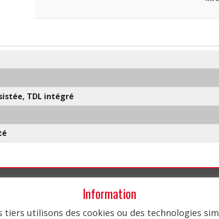
ssistée, TDL intégré
té
Leader dans la conception et la construction de chariots élévateurs
Information
lectriques compacts, Mariotti fournit depuis 1920 des solutions standards 
personnalisées pour résoudre au mieux de vos besoins de manutention.
 tiers utilisons des cookies ou des technologies simi
Mariotti est présent dans plus de 40 pays dans le monde entier à travers u