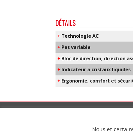
DÉTAILS
+
T​echnologie AC
+
​Pas variable
+
Bloc de direction, direction a
+
Indicateur à cristaux liquides
+
​Ergonomie, comfort et sécuri
V. Mariotti S.r.l.
é
Via Pietro Micca, 14
10095 Grugliasco (TO) – I TALY
Nous et certains
Tel. +39 011 786102 – 011 781683