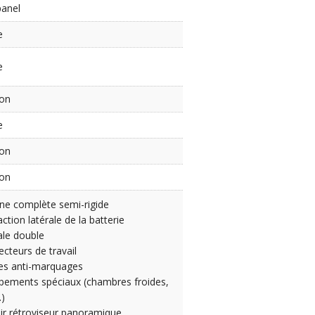
panel
e
e
ion
e
ion
ion
ne complète semi-rigide
action latérale de la batterie
le double
ecteurs de travail
es anti-marquages
pements spéciaux (chambres froides,
)
ir rétroviseur panoramique