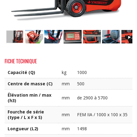
FICHE TECHNIQUE
Capacité (Q)
kg
1000
Centre de masse (C)
mm
500
Élévation min / max
mm
de 2900 à 5700
(h3)
Fourche de série
mm
FEM IIA / 1000 x 100 x 35
(type / L x F x S)
Longueur (L2)
mm
1498