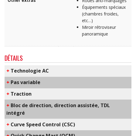
Other extras
Roues anti-marquages
Équipements spéciaux
(chambres froides,
etc…)
Miroir rétroviseur
panoramique
DÉTAILS
+
​Technologie AC
+
Pas variable
+
Traction
+
Bloc de direction, direction assistée, TDL
intégré
+
C​urve Speed Control​ (CSC)
+
Q​uick Change Mast​ (QCM)