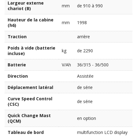
Largeur externe
mm
de 910 à 990
chariot (B)
Hauteur de la cabine
mm
1998
(h6)
Traction
arrière
Poids à vide (batterie
kg
de 2290
incluse)
Batterie
V/Ah
36/315 - 36/500
Direction
Assistée
Déplacement latéral
de série
Curve Speed Control
de série
(CSC)
Quick Change Mast
en option
(QCM)
Tableau de bord
multifunction LCD display