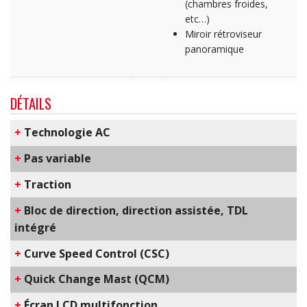
(chambres froides,
etc…)
Miroir rétroviseur
panoramique
DÉTAILS
+
​Technologie AC
+
Pas variable
+
Traction
+
Bloc de direction, direction assistée, TDL
intégré
+
C​urve Speed Control​ (CSC)
+
Q​uick Change Mast​ (QCM)
+
Écran LCD multifonction