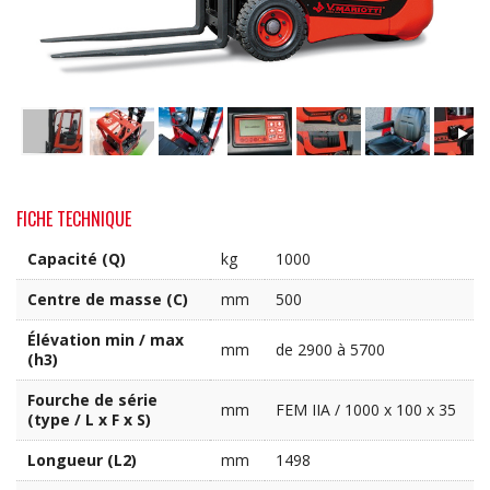
FICHE TECHNIQUE
Capacité (Q)
kg
1000
Centre de masse (C)
mm
500
Élévation min / max
mm
de 2900 à 5700
(h3)
Fourche de série
mm
FEM IIA / 1000 x 100 x 35
(type / L x F x S)
Longueur (L2)
mm
1498