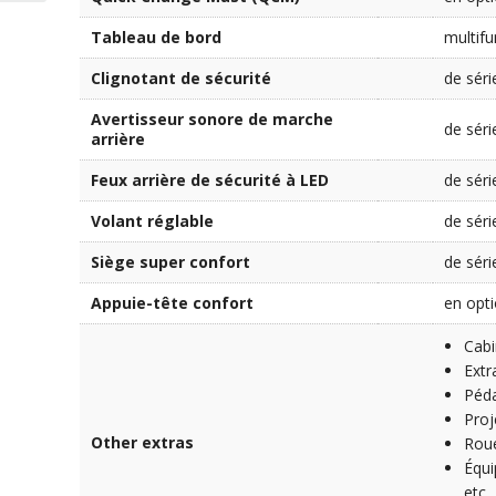
Tableau de bord
multifu
Clignotant de sécurité
de séri
Avertisseur sonore de marche
de séri
arrière
Feux arrière de sécurité à LED
de séri
Volant réglable
de séri
Siège super confort
de séri
Appuie-tête confort
en opt
Cabi
Extr
Péda
Proj
Other extras
Rou
Équi
etc…