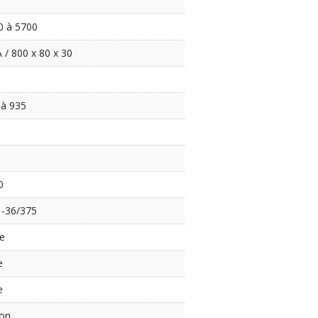
0 à 5700
 / 800 x 80 x 30
 à 935
0
 -36/375
ée
e
e
ion