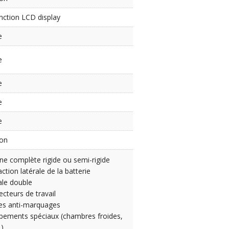
nction LCD display
e
e
e
e
e
ion
ne complète rigide ou semi-rigide
action latérale de la batterie
le double
ecteurs de travail
es anti-marquages
pements spéciaux (chambres froides,
)