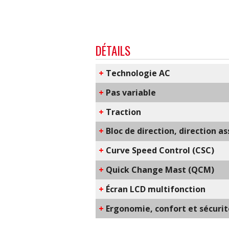
DÉTAILS
+
​Technologie AC
+
Pas variable
+
Traction
+
Bloc de direction, direction a
+
C​urve Speed Control​ (CSC)
+
Q​uick Change Mast​ (QCM)
+
Écran LCD multifonction
+
​Ergonomie, confort et sécuri