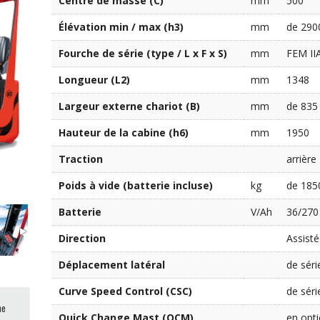
Centre de masse (C)
mm
500
Élévation min / max (h3)
mm
de 290
Fourche de série (type / L x F x S)
mm
FEM IIA
Longueur (L2)
mm
1348
Largeur externe chariot (B)
mm
de 835
Hauteur de la cabine (h6)
mm
1950
Traction
arrière
Poids à vide (batterie incluse)
kg
de 185
Batterie
V/Ah
36/270
Direction
Assist
Déplacement latéral
de séri
Curve Speed Control (CSC)
de séri
me
Quick Change Mast (QCM)
en opt