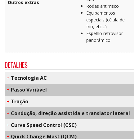
Outros extras
Rodas antirrisco
Equipamentos
especiais (célula de
frio, etc…)
Espelho retrovisor
panorâmico
DETALHES
+
​Tecnologia AC
+
Passo Variável
+
Tração
+
Condução, direção assistida e translator lateral
+
C​urve Speed Control​ (CSC)
+
Q​uick Change Mast​ (QCM)