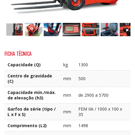
FICHA TÉCNICA
Capacidade (Q)
kg
1300
Centro de gravidade
mm
500
(C)
Capacidade mín./máx.
mm
de 2900 a 5700
de elevação (h3)
Garfos de série (tipo /
FEM IIA / 1000 x 100 x
mm
L x F x S)
35
Comprimento (L2)
mm
1498