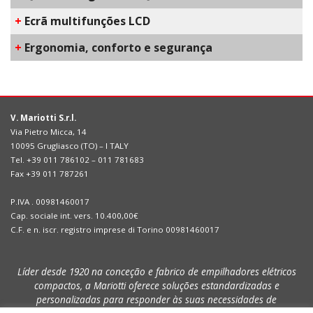
+
Ecrã multifunções LCD
+
​Ergonomia, conforto e segurança
V. Mariotti S.r.l.
Via Pietro Micca, 14
10095 Grugliasco (TO) – I TALY
Tel. +39 011 786102 – 011 781683
Fax +39 011 787261
P.IVA . 00981460017
Cap. sociale int. vers. 10.400,00€
C.F. e n. iscr. registro imprese di Torino 00981460017
Líder desde 1920 na conceção e fabrico de empilhadores elétricos
compactos, a Mariotti oferece soluções estandardizadas e
personalizadas para responder às suas necessidades de