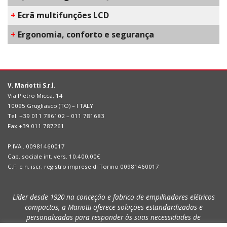
+
Ecrã multifunções LCD
+
​Ergonomia, conforto e segurança
V. Mariotti S.r.l.
Via Pietro Micca, 14
10095 Grugliasco (TO) – I TALY
Tel. +39 011 786102 – 011 781683
Fax +39 011 787261
P.IVA . 00981460017
Cap. sociale int. vers. 10.400,00€
C.F. e n. iscr. registro imprese di Torino 00981460017
Líder desde 1920 na conceção e fabrico de empilhadores elétricos
compactos, a Mariotti oferece soluções estandardizadas e
personalizadas para responder às suas necessidades de