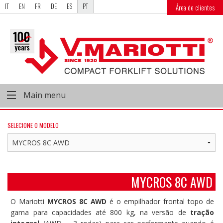
IT
EN
FR
DE
ES
PT
Área de clientes
Main menu
SELECIONE O MODELO
MYCROS 8C AWD
O Mariotti
MYCROS 8C AWD
é o empilhador frontal topo de
gama para capacidades até 800 kg, na versão de
tração