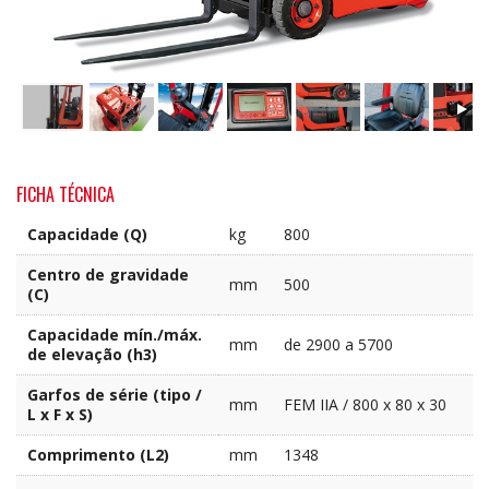
FICHA TÉCNICA
Capacidade (Q)
kg
800
Centro de gravidade
mm
500
(C)
Capacidade mín./máx.
mm
de 2900 a 5700
de elevação (h3)
Garfos de série (tipo /
mm
FEM IIA / 800 x 80 x 30
L x F x S)
Comprimento (L2)
mm
1348