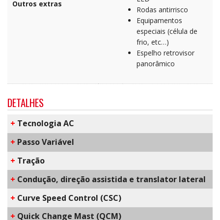
Outros extras
Rodas antirrisco
Equipamentos
especiais (célula de
frio, etc…)
Espelho retrovisor
panorâmico
DETALHES
+
​Tecnologia AC
+
Passo Variável
+
Tração
+
Condução, direção assistida e translator lateral
+
C​urve Speed Control​ (CSC)
+
Q​uick Change Mast​ (QCM)