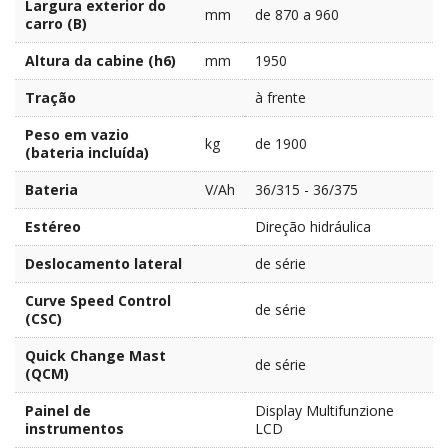
Largura exterior do
mm
de 870 a 960
carro (B)
Altura da cabine (h6)
mm
1950
Tração
à frente
Peso em vazio
kg
de 1900
(bateria incluída)
Bateria
V/Ah
36/315 - 36/375
Estéreo
Direção hidráulica
Deslocamento lateral
de série
Curve Speed Control
de série
(CSC)
Quick Change Mast
de série
(QCM)
Painel de
Display Multifunzione
instrumentos
LCD