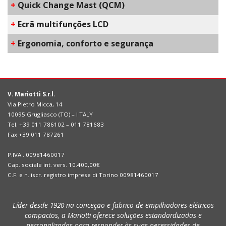
+
Q​uick Change Mast​ (QCM)
+
Ecrã multifunções LCD
+
​Ergonomia, conforto e segurança
V. Mariotti S.r.l.
Via Pietro Micca, 14
10095 Grugliasco (TO) – I TALY
Tel. +39 011 786102 – 011 781683
Fax +39 011 787261
P.IVA . 00981460017
Cap. sociale int. vers. 10.400,00€
C.F. e n. iscr. registro imprese di Torino 00981460017
Líder desde 1920 na conceção e fabrico de empilhadores elétricos
compactos, a Mariotti oferece soluções estandardizadas e
personalizadas para responder às suas necessidades de