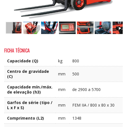
FICHA TÉCNICA
Capacidade (Q)
kg
800
Centro de gravidade
mm
500
(C)
Capacidade mín./máx.
mm
de 2900 a 5700
de elevação (h3)
Garfos de série (tipo /
mm
FEM IIA / 800 x 80 x 30
L x F x S)
Comprimento (L2)
mm
1348