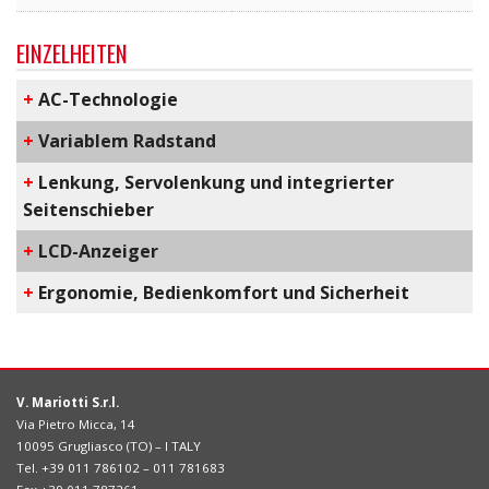
EINZELHEITEN
+
AC-Technologie
+
Variablem Radstand
+
Lenkung, Servolenkung und integrierter
Seitenschieber
+
LCD-Anzeiger
+
​Ergonomie, Bedienkomfort und Sicherheit
V. Mariotti S.r.l.
Via Pietro Micca, 14
10095 Grugliasco (TO) – I TALY
Tel. +39 011 786102 – 011 781683