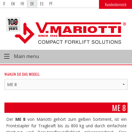
IT
EN
FR
DE
ES
PT
Kundenbereich
Main menu
WäHLEN SIE DAS MODELL
ME 8
Der
ME 8
von Mariotti gehört zum gelben Sortiment, ist ein
Frontstapler für Tragkraft bis zu 800 kg und durch einfachste