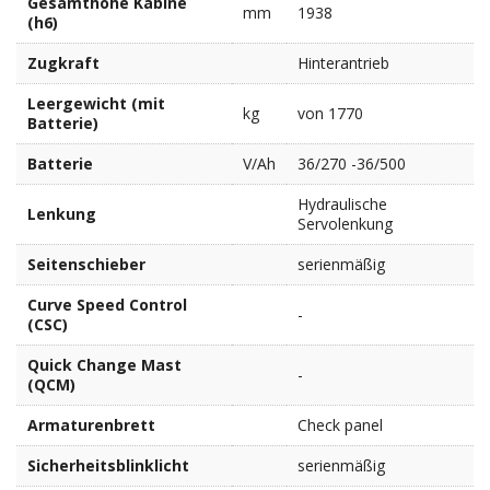
Gesamthöhe Kabine
mm
1938
(h6)
Zugkraft
Hinterantrieb
Leergewicht (mit
kg
von 1770
Batterie)
Batterie
V/Ah
36/270 -36/500
Hydraulische
Lenkung
Servolenkung
Seitenschieber
serienmäßig
Curve Speed Control
-
(CSC)
Quick Change Mast
-
(QCM)
Armaturenbrett
Check panel
Sicherheitsblinklicht
serienmäßig