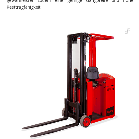
gewährleistet zudem eine geringe Gangbreite und hohe
Resttragfähigkeit.