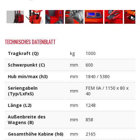
TECHNISCHES DATENBLATT
Tragkraft (Q)
kg
1000
Schwerpunkt (C)
mm
600
Hub min/max (h3)
mm
1840 / 5380
Seriengabeln
FEM IIA / 1150 x 80 x
mm
(Typ/LxFxS)
40
Länge (L2)
mm
1248
Außenbreite des
mm
858
Wagens (B)
Gesamthöhe Kabine (h6)
mm
2165