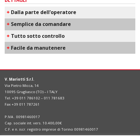
+
Dalla parte dell’operatore
+
Semplice da comandare
+
Tutto sotto controllo
+
Facile da manutenere
V. Mariotti S.r.l.
Via Pietro Micca, 14
10095 Grugliasco (TO) – I TALY
Tel. +39 011 786102 – 011 781683
Fax +39 011 787261
P.IVA . 00981460017
Cap. sociale int. vers. 10.400,00€
C.F. e n. iscr. registro imprese di Torino 00981460017