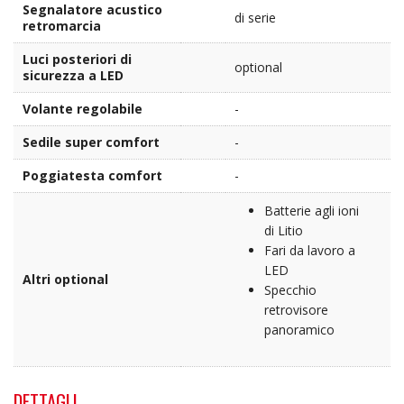
Segnalatore acustico
di serie
retromarcia
Luci posteriori di
optional
sicurezza a LED
Volante regolabile
-
Sedile super comfort
-
Poggiatesta comfort
-
Batterie agli ioni
di Litio
Fari da lavoro a
LED
Altri optional
Specchio
retrovisore
panoramico
DETTAGLI