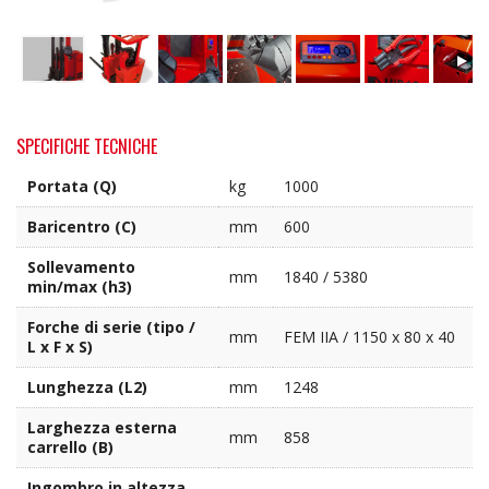
SPECIFICHE TECNICHE
Portata (Q)
kg
1000
Baricentro (C)
mm
600
Sollevamento
mm
1840 / 5380
min/max (h3)
Forche di serie (tipo /
mm
FEM IIA / 1150 x 80 x 40
L x F x S)
Lunghezza (L2)
mm
1248
Larghezza esterna
mm
858
carrello (B)
Ingombro in altezza