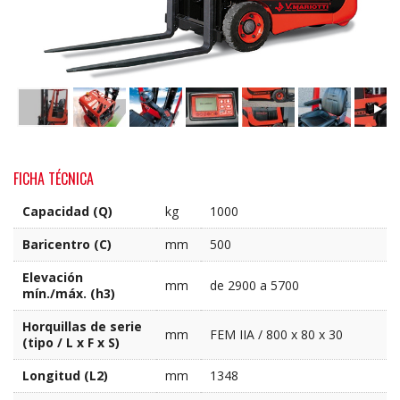
FICHA TÉCNICA
Capacidad (Q)
kg
1000
Baricentro (C)
mm
500
Elevación
mm
de 2900 a 5700
mín./máx. (h3)
Horquillas de serie
mm
FEM IIA / 800 x 80 x 30
(tipo / L x F x S)
Longitud (L2)
mm
1348