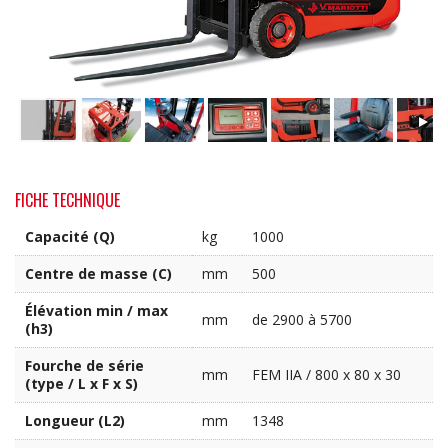
FICHE TECHNIQUE
Capacité (Q)
kg
1000
Centre de masse (C)
mm
500
Élévation min / max
mm
de 2900 à 5700
(h3)
Fourche de série
mm
FEM IIA / 800 x 80 x 30
(type / L x F x S)
Longueur (L2)
mm
1348