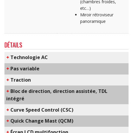
(chambres froides,
etc…)
Miroir rétroviseur
panoramique
DÉTAILS
+
​Technologie AC
+
Pas variable
+
Traction
+
Bloc de direction, direction assistée, TDL
intégré
+
C​urve Speed Control​ (CSC)
+
Q​uick Change Mast​ (QCM)
+
Écran LCD multifonction