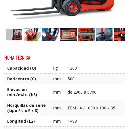
FICHA TÉCNICA
Capacidad (Q)
kg
1300
Baricentro (C)
mm
500
Elevación
mm
de 2900 a 5700
mín./máx. (h3)
Horquillas de serie
mm
FEM IIA / 1000 x 100 x 35
(tipo / L x F x S)
Longitud (L2)
mm
1498