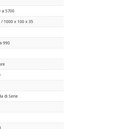
0 a 5700
 / 1000 x 100 x 35
a 990
ore
0
da di Serie
l