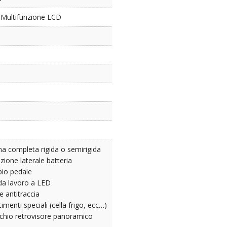
 Multifunzione LCD
na completa rigida o semirigida
zione laterale batteria
io pedale
 da lavoro a LED
e antitraccia
timenti speciali (cella frigo, ecc…)
chio retrovisore panoramico