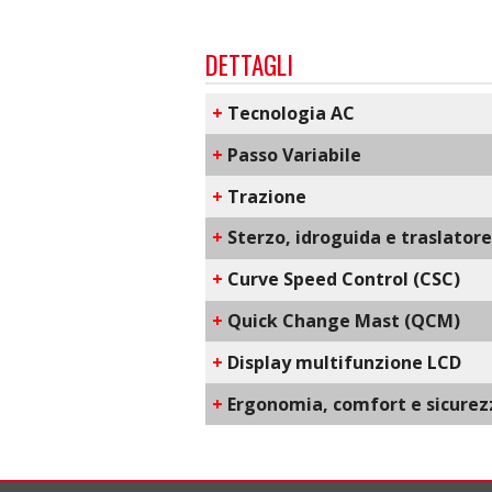
DETTAGLI
+
​Tecnologia AC
+
Passo Variabile
+
Trazione
+
Sterzo, idroguida e traslatore
+
C​urve Speed Control​ (CSC)
+
Q​uick Change Mast​ (QCM)
+
D​isplay multifunzione LCD
+
​Ergonomia, comfort e sicurez