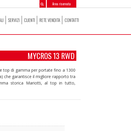
Area riservata
ALI
SERVIZI
CLIENTI
RETE VENDITA
CONTATTI
MYCROS 13 RWD
ale top di gamma per portate fino a 1300
 che garantisce il migliore rapporto tra
a storica Mariotti, al top in tutto,