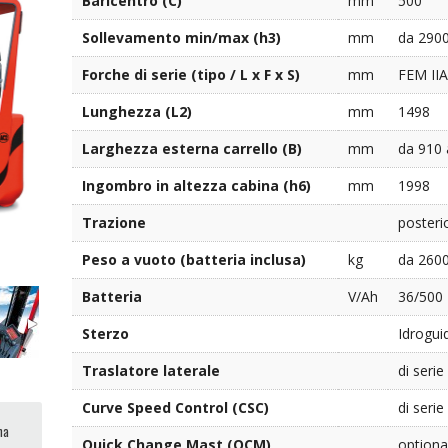
Baricentro (C)
mm
500
Sollevamento min/max (h3)
mm
da 290
Forche di serie (tipo / L x F x S)
mm
FEM IIA
Lunghezza (L2)
mm
1498
Larghezza esterna carrello (B)
mm
da 910 
Ingombro in altezza cabina (h6)
mm
1998
Trazione
posteri
Peso a vuoto (batteria inclusa)
kg
da 260
Batteria
V/Ah
36/500
Sterzo
Idrogui
Traslatore laterale
di serie
Curve Speed Control (CSC)
di serie
ma
Quick Change Mast (QCM)
optiona