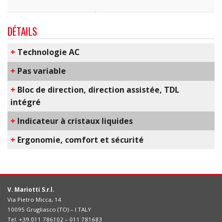
DÉTAILS
+
T​echnologie AC
+
​Pas variable
+
Bloc de direction, direction assistée, TDL
intégré
+
Indicateur à cristaux liquides
+
E​rgonomie, comfort et sécurité
V. Mariotti S.r.l.
Via Pietro Micca, 14
10095 Grugliasco (TO) – I TALY
Tel. +39 011 786102 – 011 781683