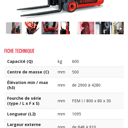
FICHE TECHNIQUE
Capacité (Q)
kg
600
Centre de masse (C)
mm
500
Élévation min / max
mm
de 2900 à 4280
(h3)
Fourche de série
mm
FEM I / 800 x 80 x 30
(type / L x F x S)
Longueur (L2)
mm
1095
Largeur externe
mm
de 848 à 910