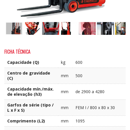
FICHA TÉCNICA
Capacidade (Q)
kg
600
Centro de gravidade
mm
500
(C)
Capacidade mín./máx.
mm
de 2900 a 4280
de elevação (h3)
Garfos de série (tipo /
mm
FEM I / 800 x 80 x 30
L x F x S)
Comprimento (L2)
mm
1095