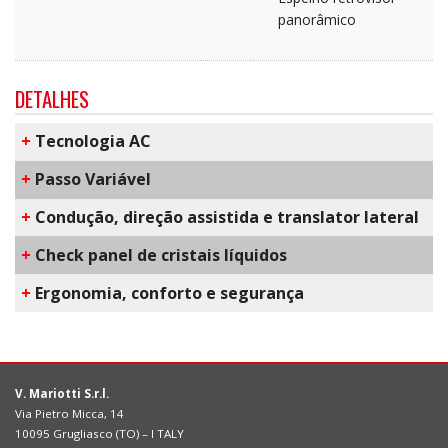
panorâmico
DETALHES
+
T​ecnologia AC
+
​Passo Variável
+
Condução, direção assistida e translator lateral
+
C​heck panel de cristais líquidos
+
E​rgonomia, conforto e segurança
V. Mariotti S.r.l.
Via Pietro Micca, 14
10095 Grugliasco (TO) – I TALY