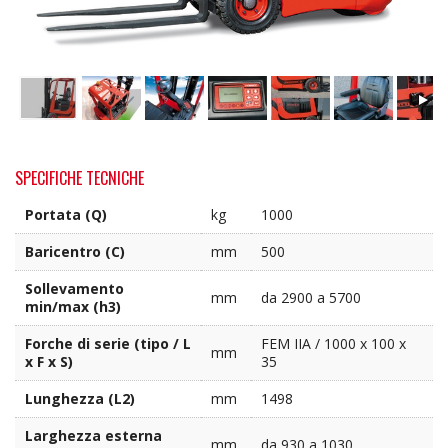
SPECIFICHE TECNICHE
Portata (Q)
kg
1000
Baricentro (C)
mm
500
Sollevamento
mm
da 2900 a 5700
min/max (h3)
Forche di serie (tipo / L
FEM IIA / 1000 x 100 x
mm
x F x S)
35
Lunghezza (L2)
mm
1498
Larghezza esterna
mm
da 930 a 1030