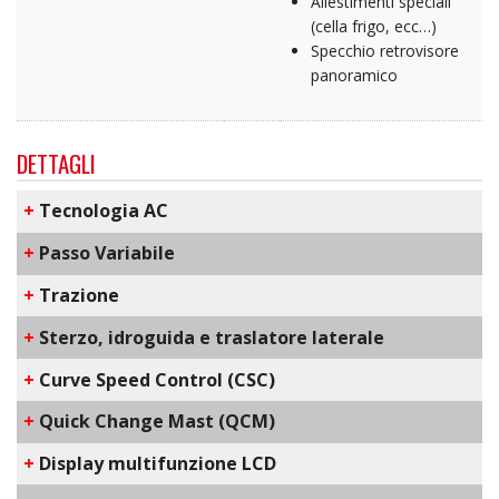
Allestimenti speciali
(cella frigo, ecc…)
Specchio retrovisore
panoramico
DETTAGLI
+
​Tecnologia AC
+
Passo Variabile
+
Trazione
+
Sterzo, idroguida e traslatore laterale
+
C​urve Speed Control​ (CSC)
+
Q​uick Change Mast​ (QCM)
+
D​isplay multifunzione LCD