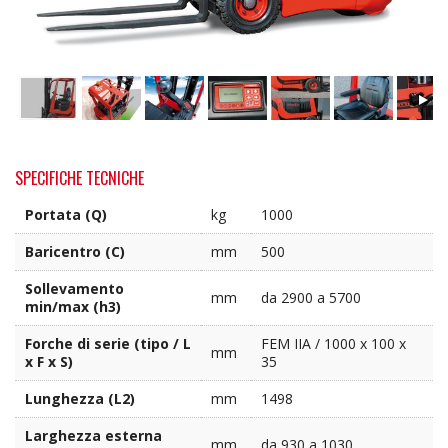
SPECIFICHE TECNICHE
Portata (Q)
kg
1000
Baricentro (C)
mm
500
Sollevamento
mm
da 2900 a 5700
min/max (h3)
Forche di serie (tipo / L
FEM IIA / 1000 x 100 x
mm
x F x S)
35
Lunghezza (L2)
mm
1498
Larghezza esterna
mm
da 930 a 1030