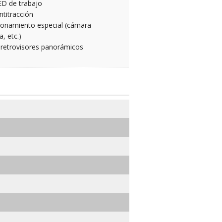
ED de trabajo
titracción
ionamiento especial (cámara
a, etc.)
 retrovisores panorámicos