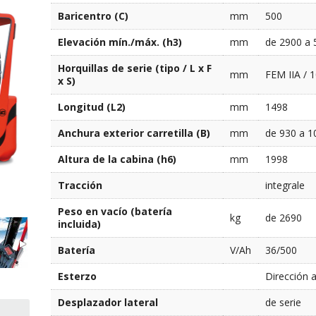
Baricentro (C)
mm
500
Elevación mín./máx. (h3)
mm
de 2900 a 
Horquillas de serie (tipo / L x F
mm
FEM IIA / 
x S)
Longitud (L2)
mm
1498
Anchura exterior carretilla (B)
mm
de 930 a 1
Altura de la cabina (h6)
mm
1998
Tracción
integrale
Peso en vacío (batería
kg
de 2690
incluida)
Batería
V/Ah
36/500
Esterzo
Dirección a
Desplazador lateral
de serie