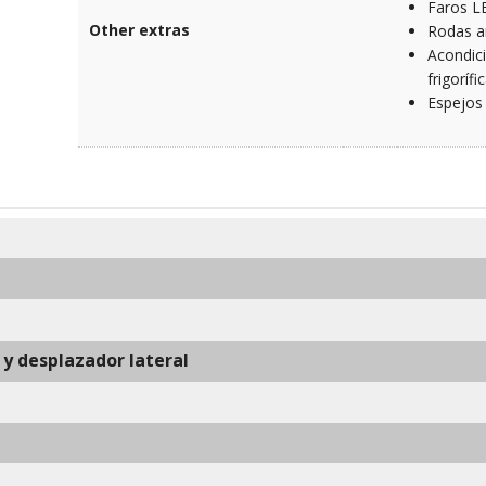
Faros L
Other extras
Rodas an
Acondic
frigorífic
Espejos
a y desplazador lateral