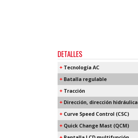
DETALLES
+
​Tecnología AC
+
Batalla regulable
+
Tracción
+
Dirección, dirección hidráulic
+
C​urve Speed Control​ (CSC)
+
Q​uick Change Mast​ (QCM)
+
​Pantalla LCD multifunción