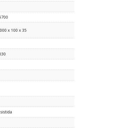
5700
1000 x 100 x 35
030
sistida