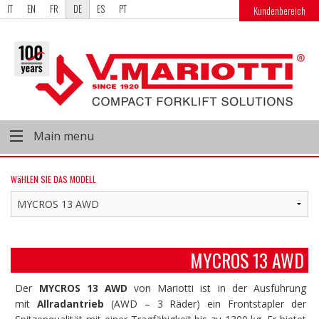
IT
EN
FR
DE
ES
PT
Kundenbereich
Main menu
WäHLEN SIE DAS MODELL
MYCROS 13 AWD
Der
MYCROS 13 AWD
von Mariotti ist in der Ausführung
mit
Allradantrieb
(AWD – 3 Räder) ein Frontstapler der