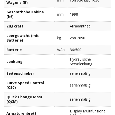
mm
von 930 bist 1030
Wagens (B)
Gesamthöhe Kabine
mm
1998
(h6)
Zugkraft
Allradantrieb
Leergewicht (mit
kg
von 2690
Batterie)
Batterie
V/Ah
36/500
Hydraulische
Lenkung
Servolenkung
Seitenschieber
serienmäßig
Curve Speed Control
serienmäßig
(CSC)
Quick Change Mast
serienmäßig
(QCM)
Display Multifunzione
Armaturenbrett