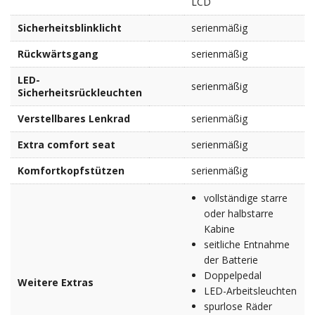
LCD
Sicherheitsblinklicht
serienmäßig
Rückwärtsgang
serienmäßig
LED-
serienmäßig
Sicherheitsrückleuchten
Verstellbares Lenkrad
serienmäßig
Extra comfort seat
serienmäßig
Komfortkopfstützen
serienmäßig
vollständige starre
oder halbstarre
Kabine
seitliche Entnahme
der Batterie
Doppelpedal
Weitere Extras
LED-Arbeitsleuchten
spurlose Räder