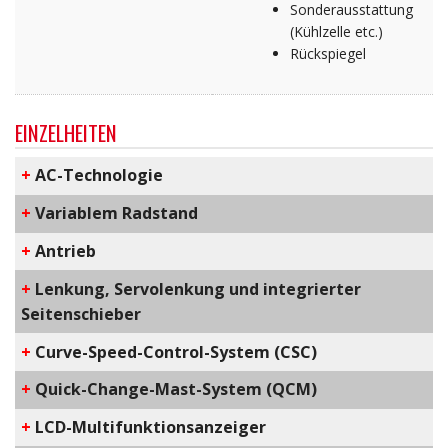
Sonderausstattung
(Kühlzelle etc.)
Rückspiegel
EINZELHEITEN
+
AC-Technologie
+
Variablem Radstand
+
Antrieb
+
Lenkung, Servolenkung und integrierter
Seitenschieber
+
C​urve-Speed-Control-System​ (CSC)
+
Q​uick-Change-Mast-System​ (QCM)
+
LCD-Multifunktionsanzeiger