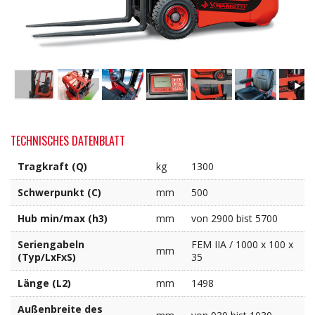
TECHNISCHES DATENBLATT
Tragkraft (Q)
kg
1300
Schwerpunkt (C)
mm
500
Hub min/max (h3)
mm
von 2900 bist 5700
Seriengabeln
FEM IIA / 1000 x 100 x
mm
(Typ/LxFxS)
35
Länge (L2)
mm
1498
Außenbreite des