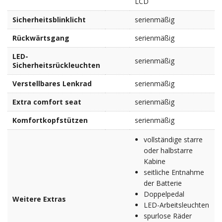
LCD
Sicherheitsblinklicht
serienmäßig
Rückwärtsgang
serienmäßig
LED-
serienmäßig
Sicherheitsrückleuchten
Verstellbares Lenkrad
serienmäßig
Extra comfort seat
serienmäßig
Komfortkopfstützen
serienmäßig
vollständige starre
oder halbstarre
Kabine
seitliche Entnahme
der Batterie
Doppelpedal
Weitere Extras
LED-Arbeitsleuchten
spurlose Räder