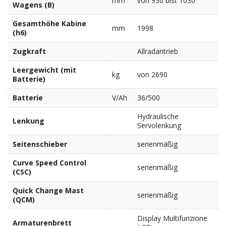
mm
von 930 bist 1030
Wagens (B)
Gesamthöhe Kabine
mm
1998
(h6)
Zugkraft
Allradantrieb
Leergewicht (mit
kg
von 2690
Batterie)
Batterie
V/Ah
36/500
Hydraulische
Lenkung
Servolenkung
Seitenschieber
serienmäßig
Curve Speed Control
serienmäßig
(CSC)
Quick Change Mast
serienmäßig
(QCM)
Display Multifunzione
Armaturenbrett