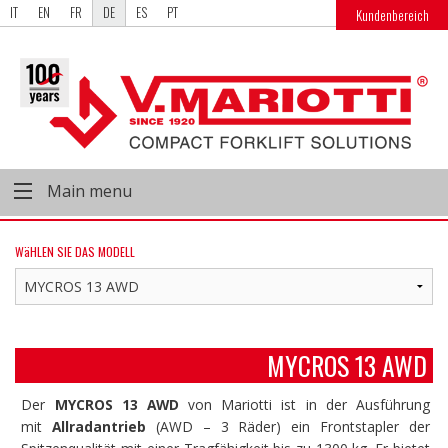
IT
EN
FR
DE
ES
PT
Kundenbereich
Main menu
WäHLEN SIE DAS MODELL
MYCROS 13 AWD
Der
MYCROS 13 AWD
von Mariotti ist in der Ausführung
mit
Allradantrieb
(AWD – 3 Räder) ein Frontstapler der