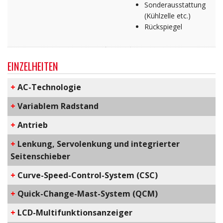
Sonderausstattung
(Kühlzelle etc.)
Rückspiegel
EINZELHEITEN
+
AC-Technologie
+
Variablem Radstand
+
Antrieb
+
Lenkung, Servolenkung und integrierter
Seitenschieber
+
C​urve-Speed-Control-System​ (CSC)
+
Q​uick-Change-Mast-System​ (QCM)
+
LCD-Multifunktionsanzeiger