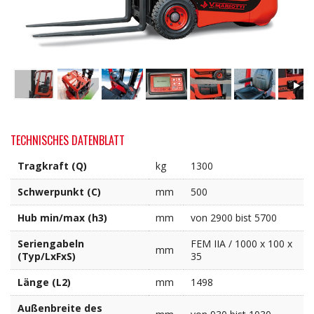
TECHNISCHES DATENBLATT
Tragkraft (Q)
kg
1300
Schwerpunkt (C)
mm
500
Hub min/max (h3)
mm
von 2900 bist 5700
Seriengabeln
FEM IIA / 1000 x 100 x
mm
(Typ/LxFxS)
35
Länge (L2)
mm
1498
Außenbreite des