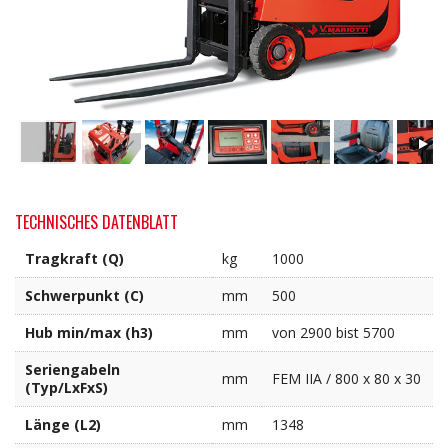
TECHNISCHES DATENBLATT
Tragkraft (Q)
kg
1000
Schwerpunkt (C)
mm
500
Hub min/max (h3)
mm
von 2900 bist 5700
Seriengabeln
mm
FEM IIA / 800 x 80 x 30
(Typ/LxFxS)
Länge (L2)
mm
1348