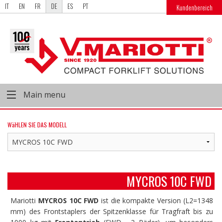
IT
EN
FR
DE
ES
PT
Kundenbereich
Main menu
WäHLEN SIE DAS MODELL
MYCROS 10C FWD
Mariotti
MYCROS 10C FWD
ist die kompakte Version (L2=1348
mm) des Frontstaplers der Spitzenklasse für Tragfraft bis zu