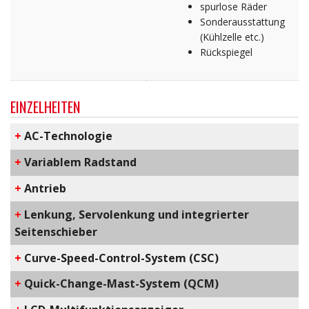
spurlose Räder
Sonderausstattung
(Kühlzelle etc.)
Rückspiegel
EINZELHEITEN
+
AC-Technologie
+
Variablem Radstand
+
Antrieb
+
Lenkung, Servolenkung und integrierter
Seitenschieber
+
C​urve-Speed-Control-System​ (CSC)
+
Q​uick-Change-Mast-System​ (QCM)