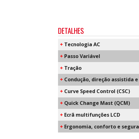
DETALHES
+
​Tecnologia AC
+
Passo Variável
+
Tração
+
Condução, direção assistida e 
+
C​urve Speed Control​ (CSC)
+
Q​uick Change Mast​ (QCM)
+
Ecrã multifunções LCD
+
​Ergonomia, conforto e segur