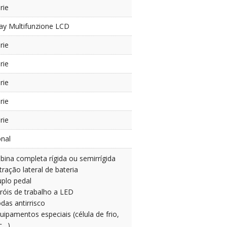
rie
lay Multifunzione LCD
rie
rie
rie
rie
rie
onal
bina completa rígida ou semirrígida
tração lateral de bateria
plo pedal
róis de trabalho a LED
das antirrisco
uipamentos especiais (célula de frio,
c…)