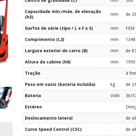
Centro de gravidade (C)
mm
500
Capacidade mín./máx. de elevação
mm
de 2
(h3)
Garfos de série (tipo / L x F x S)
mm
FEM I
Comprimento (L2)
mm
1348
Largura exterior do carro (B)
mm
de 8
Altura da cabine (h6)
mm
1950
Tração
à fre
Peso em vazio (bateria incluída)
kg
de 2
Bateria
V/Ah
36/3
Estéreo
Direç
Deslocamento lateral
de sé
Curve Speed Control (CSC)
de sé
a