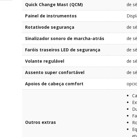
Quick Change Mast (QCM)
de sé
Painel de instrumentos
Disp
Rotativode segurança
de sé
Sinalizador sonoro de marcha-atrás
de sé
Faróis traseiros LED de segurança
de sé
Volante regulável
de sé
Assento super confortável
de sé
Apoios de cabeça comfort
opci
Ca
Ex
Du
Fa
Outros extras
Ro
Eq
et