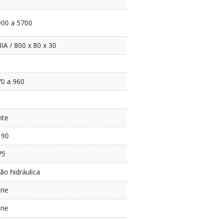
900 a 5700
IA / 800 x 80 x 30
70 a 960
nte
190
75
ão hidráulica
rie
rie