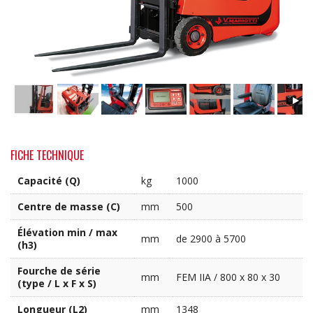
FICHE TECHNIQUE
Capacité (Q)
kg
1000
Centre de masse (C)
mm
500
Élévation min / max
mm
de 2900 à 5700
(h3)
Fourche de série
mm
FEM IIA / 800 x 80 x 30
(type / L x F x S)
Longueur (L2)
mm
1348