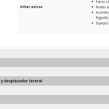
Faros L
Other extras
Rodas an
Acondic
frigorífic
Espejos
a y desplazador lateral