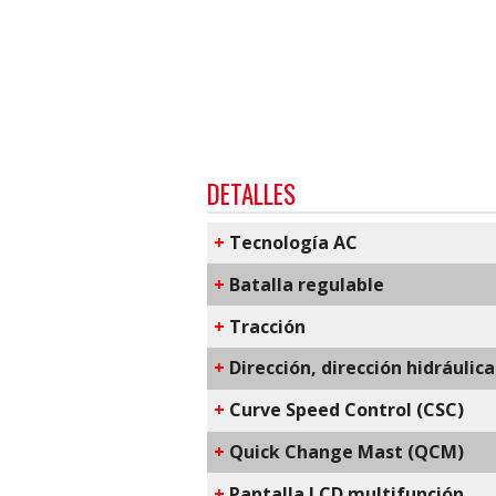
DETALLES
+
​Tecnología AC
+
Batalla regulable
+
Tracción
+
Dirección, dirección hidráulic
+
C​urve Speed Control​ (CSC)
+
Q​uick Change Mast​ (QCM)
+
​Pantalla LCD multifunción