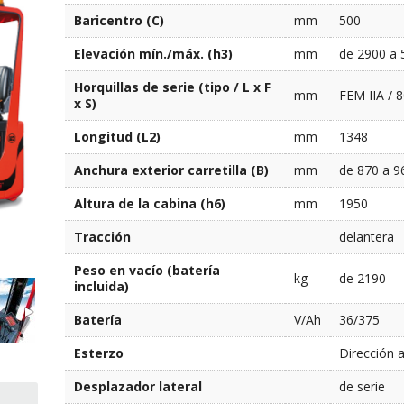
Baricentro (C)
mm
500
Elevación mín./máx. (h3)
mm
de 2900 a 
Horquillas de serie (tipo / L x F
mm
FEM IIA / 8
x S)
Longitud (L2)
mm
1348
Anchura exterior carretilla (B)
mm
de 870 a 9
Altura de la cabina (h6)
mm
1950
Tracción
delantera
Peso en vacío (batería
kg
de 2190
incluida)
Batería
V/Ah
36/375
Esterzo
Dirección a
Desplazador lateral
de serie