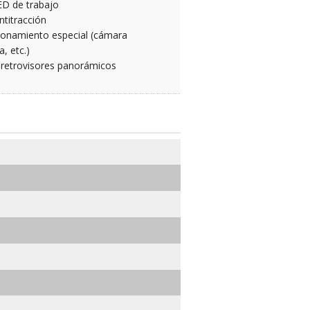
ED de trabajo
titracción
ionamiento especial (cámara
a, etc.)
 retrovisores panorámicos