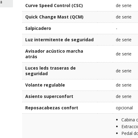
ma
Curve Speed Control (CSC)
de serie
Quick Change Mast (QCM)
de serie
Salpicadero
-
Luz intermitente de seguridad
de serie
Avisador acústico marcha
de serie
atrás
Luces leds traseras de
de serie
seguridad
Volante regulable
de serie
Asiento superconfort
de serie
Reposacabezas confort
opcional
Cabina c
Extracci
Pedal d